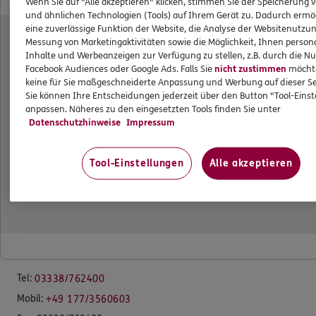
Wenn Sie auf "Alle akzeptieren" klicken, stimmen Sie der Speicherung 
Datenverarbeitung
und ähnlichen Technologien (Tools) auf Ihrem Gerät zu. Dadurch ermö
eine zuverlässige Funktion der Website, die Analyse der Websitenutzun
Messung von Marketingaktivitäten sowie die Möglichkeit, Ihnen persona
Das könnte Sie auch interessieren
Inhalte und Werbeanzeigen zur Verfügung zu stellen, z.B. durch die N
Facebook Audiences oder Google Ads. Falls Sie
nicht zustimmen
möchten
keine für Sie maßgeschneiderte Anpassung und Werbung auf dieser Se
Unsere Agentur
Sie können Ihre Entscheidungen jederzeit über den Button "Tool-Eins
Standorte
anpassen. Näheres zu den eingesetzten Tools finden Sie unter
Datenschutzhinweise
Impressum
Schwerpunkte
Tool-Einstellungen
Alle akzeptieren
Büro Rüdnitz bei Bernau
Generalagentur
Feldweg 3b
16321 Rüdnitz
Tel:
03338/762400
Mobil:
+49 177/3560603