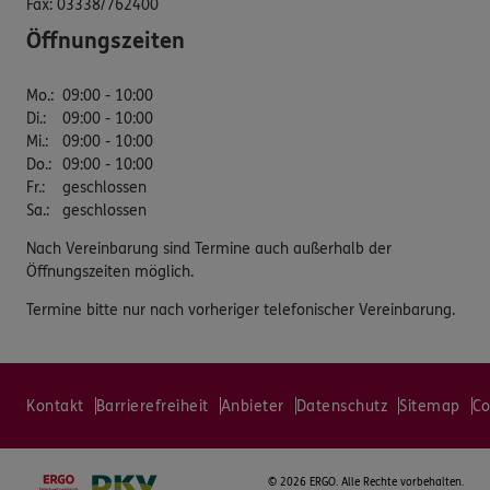
Fax:
03338/762400
Öffnungszeiten
Mo.
:
09:00 - 10:00
Di.
:
09:00 - 10:00
Mi.
:
09:00 - 10:00
Do.
:
09:00 - 10:00
Fr.
:
geschlossen
Sa.
:
geschlossen
Nach Vereinbarung sind Termine auch außerhalb der
Öffnungszeiten möglich.
Termine bitte nur nach vorheriger telefonischer Vereinbarung.
Kontakt
Barrierefreiheit
Anbieter
Datenschutz
Sitemap
Co
©
2026 ERGO. Alle Rechte vorbehalten.