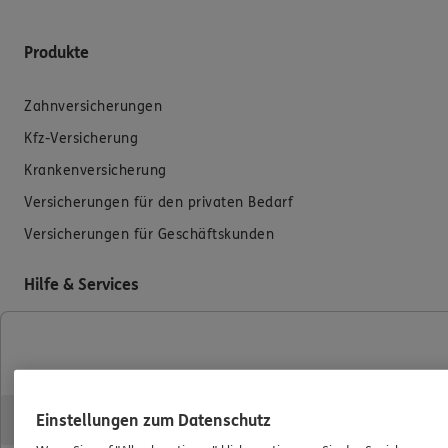
Produkte
Zahnversicherungen
Kfz-Versicherung
Krankenversicherung
Versicherungen für den privaten Bedarf
Versicherungen für Geschäftskunden
Hilfe & Services
E-Mail schreiben
Schaden melden
Erstkontaktinformationen
Einstellungen zum Datenschutz
EU-Offenlegungsvereinbarung