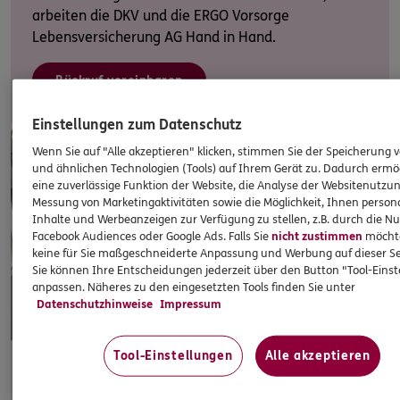
arbeiten die DKV und die ERGO Vorsorge
Lebensversicherung AG Hand in Hand.
Rückruf vereinbaren
Einstellungen zum Datenschutz
Wenn Sie auf "Alle akzeptieren" klicken, stimmen Sie der Speicherung 
und ähnlichen Technologien (Tools) auf Ihrem Gerät zu. Dadurch ermö
eine zuverlässige Funktion der Website, die Analyse der Websitenutzun
Messung von Marketingaktivitäten sowie die Möglichkeit, Ihnen persona
Inhalte und Werbeanzeigen zur Verfügung zu stellen, z.B. durch die N
Facebook Audiences oder Google Ads. Falls Sie
nicht zustimmen
möchten
keine für Sie maßgeschneiderte Anpassung und Werbung auf dieser Se
Sie können Ihre Entscheidungen jederzeit über den Button "Tool-Eins
anpassen. Näheres zu den eingesetzten Tools finden Sie unter
Datenschutzhinweise
Impressum
Tool-Einstellungen
Alle akzeptieren
Krankentagegeld